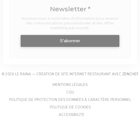
Newsletter
*
Inscrivez-vous à notre lettre d'information pour recevoir
des communications personnalisées et des offres
marketing par courriel.
S'abonner
(
© 2026 LE RAINA — CRÉATION DE SITE INTERNET RESTAURANT AVEC
ZENCHEF
((OUVRE UNE NOUVELLE FENÊT
MENTIONS LÉGALES
((OUVRE UNE NOUVELLE FENÊTRE))
CGU
((OU
POLITIQUE DE PROTECTION DES DONNÉES À CARACTÈRE PERSONNEL
((OUVRE UNE NOUVELLE FEN
POLITIQUE DE COOKIES
((OUVRE UNE NOUVELLE FENÊTR
ACCESSIBILITE