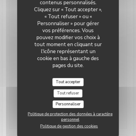
contenus personnalisés.
Le RAINA
Moyens de paiement
Cliquez sur « Tout accepter »,
Amex, Sans Contact, Bon de commande, JCB,
« Tout refuser » ou «
Eurocard/Mastercard, Espèces, Visa, American
Personnaliser » pour gérer
Express, Carte Bleue
vos préférences. Vous
pouvez modifier vos choix à
tout moment en cliquant sur
Horaires
l'icône représentant un
cookie en bas à gauche des
pages du site.
Lun
-
Mar
11h00 - 13h30
17h30 - 21h00
•
Mercredi
Fermé
Tout accepter
Tout refuser
Jeu
-
Sam
11h00 - 13h30
17h30 - 21h00
•
Personnaliser
Dimanche
Fermé
Politique de protection des données à caractère
personnel
Politique de gestion des cookies