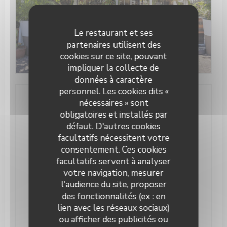
Le restaurant et ses
partenaires utilisent des
cookies sur ce site, pouvant
impliquer la collecte de
données à caractère
personnel. Les cookies dits «
nécessaires » sont
Infos pratiques
obligatoires et installés par
défaut. D'autres cookies
Cuisine
facultatifs nécessitent votre
Asiatique, Fait maison, Produits frais, Américaine,
Cuisine Traditionnelle, Plats combinés
consentement. Ces cookies
facultatifs servent à analyser
Type de restaurant
votre navigation, mesurer
Restaurant Traditionnel
l'audience du site, proposer
des fonctionnalités (ex : en
Services
lien avec les réseaux sociaux)
Terrasse couverte, Salle climatisée, Repas de
ou afficher des publicités ou
groupes sur réservation, Plat à emporter