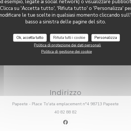
ad esempio, legate ai social network) o visualizzare pubblic
Gio
-
Sab
11:
 Clicca su 'Accetta tutto', 'Rifiuta tutto' o 'Personalizza' pe
ervizi
Le RAINA
odificare le tue scelte in qualsiasi momento cliccando sull'
Domenica
era con aria condizionata,
basso a sinistra delle pagine del sito.
prenotazione, Da asporto
di pagamento
Ok, accetta tutto
Rifiuta tutti i cookie
Personalizza
 Ordine di acquisto, JCB,
, Contanti, Visa, American
Politica di protezione dei dati personali
s, Bancomat
Politica di gestione dei cookie
Indirizzo
((apre
Papeete - Place To'ata emplacement n°4 98713 Papeete
40 82 88 82
Facebook ((apre una nuova fines