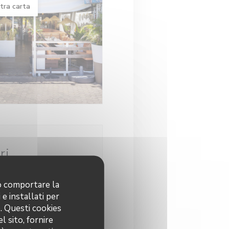
stra carta
ri
00 - 13:30
17:30 - 21:00
•
no comportare la
 e installati per
Chiuso
o. Questi cookies
l sito, fornire