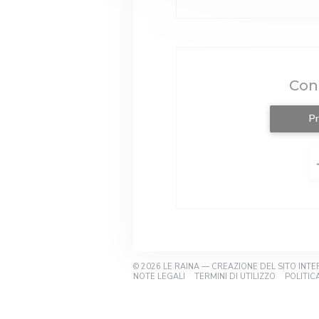
Con
P
© 2026 LE RAINA — CREAZIONE DEL SITO IN
((APRE UNA NUOVA FINESTRA))
((APRE UN
NOTE LEGALI
TERMINI DI UTILIZZO
POLITIC