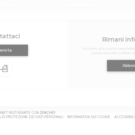
tattaci
Rimani in
Iscriversi alla nostra newslette
renota
personalizzate e offerte d
Abbon
((APRE UNA NUOVA FINESTRA))
TERNET RISTORANTE CON
ZENCHEF
A NUOVA FINESTRA))
((APRE UNA NUOVA FINESTRA))
((APRE UNA NU
A DI PROTEZIONE DEI DATI PERSONALI
INFORMATIVA SUI COOKIE
ACCESSIBIL