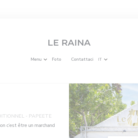
LE RAINA
Menu
Foto
Contattaci
IT
((apre una nuova finestra))
ITIONNEL
-
PAPEETE
ion c’est être un marchand