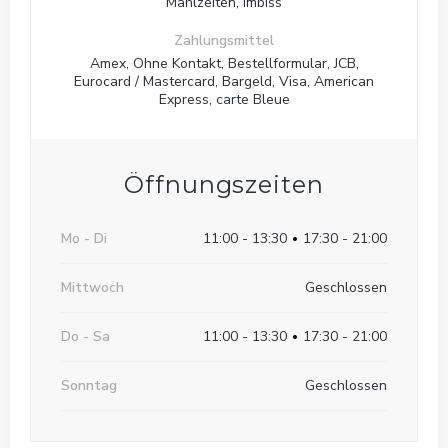
Mahlzeiten, Imbiss
Le RAINA
Zahlungsmittel
Amex, Ohne Kontakt, Bestellformular, JCB,
Eurocard / Mastercard, Bargeld, Visa, American
Express, carte Bleue
Öffnungszeiten
Mo
-
Di
11:00 - 13:30
17:30 - 21:00
•
Mittwoch
Geschlossen
Do
-
Sa
11:00 - 13:30
17:30 - 21:00
•
Sonntag
Geschlossen