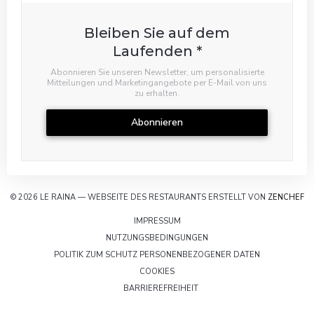
Bleiben Sie auf dem
Laufenden
*
Abonnieren Sie unseren Newsletter, um personalisierte
Mitteilungen und Marketingangebote per E-Mail von uns
zu erhalten.
Abonnieren
((
© 2026 LE RAINA — WEBSEITE DES RESTAURANTS ERSTELLT VON
ZENCHEF
((ÖFFNET EIN NEUES FENSTER))
IMPRESSUM
((ÖFFNET EIN NEUES FENSTE
NUTZUNGSBEDINGUNGEN
((ÖFFNET EIN
POLITIK ZUM SCHUTZ PERSONENBEZOGENER DATEN
((ÖFFNET EIN NEUES FENSTER))
COOKIES
((ÖFFNET EIN NEUES FENSTER)
BARRIEREFREIHEIT